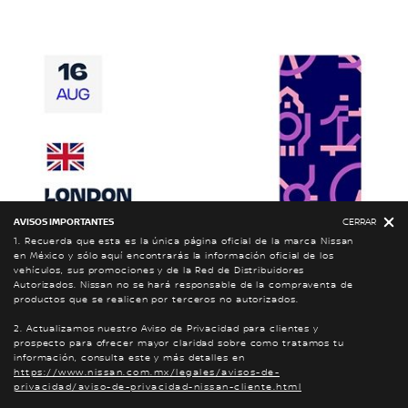
AVISOS IMPORTANTES
CERRAR
1. Recuerda que esta es la única página oficial de la marca Nissan
en México y sólo aquí encontrarás la información oficial de los
vehículos, sus promociones y de la Red de Distribuidores
Autorizados. Nissan no se hará responsable de la compraventa de
productos que se realicen por terceros no autorizados.
2. Actualizamos nuestro Aviso de Privacidad para clientes y
prospecto para ofrecer mayor claridad sobre como tratamos tu
información, consulta este y más detalles en
https://www.nissan.com.mx/legales/avisos-de-
privacidad/aviso-de-privacidad-nissan-cliente.html
SERVICIO
DISTRIBUIDORES
COTÍZALO