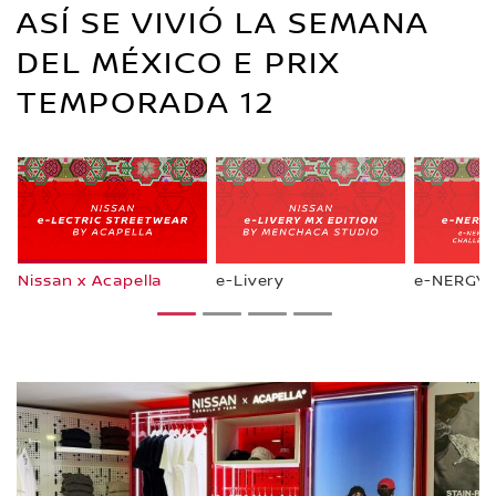
ASÍ SE VIVIÓ LA SEMANA
DEL MÉXICO E PRIX
TEMPORADA 12
Nissan x Acapella
e-Livery
e-NERGY 
1
2
3
4