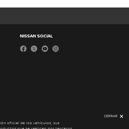
NISSAN SOCIAL
facebook
twitter
youtube
instagram
CERRAR
ón oficial de los vehículos, sus
oductos que se realicen por terceros