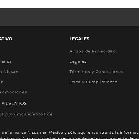
ATIVO
LEGALES
Avisos de Privacidad
prensa
Legales
n Nissan
Términos y Condiciones
ón
Ética y Cumplimiento
Promociones
 Y EVENTOS
os próximos eventos de
 y Promociones
l de la marca Nissan en México y sólo aquí encontrarás la informaci
utorizados. Nissan no se hará responsable de la compraventa de pr