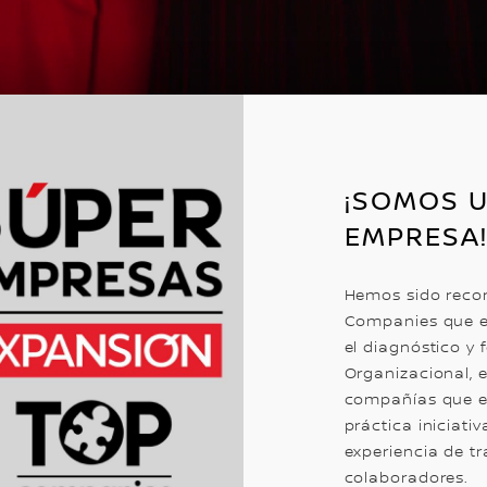
¡SOMOS 
EMPRESA
Hemos sido recon
Companies que es
el diagnóstico y 
Organizacional, e
compañías que e
práctica iniciat
experiencia de t
colaboradores.