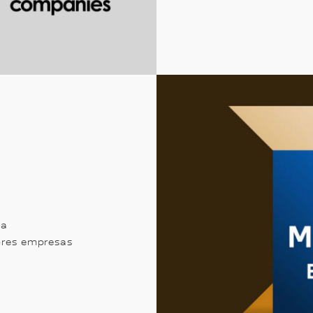
da
ores empresas