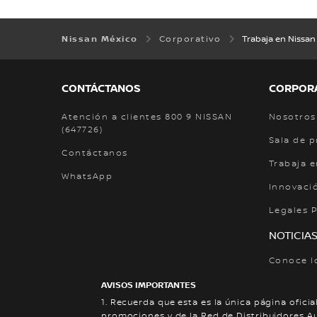
Nissan México
Corporativo
Trabaja en Nissan
CONTÁCTANOS
CORPOR
Atención a clientes 800 9 NISSAN
Nosotros
(647726)
Sala de 
Contáctanos
Trabaja e
WhatsApp
Innovaci
Legales 
NOTICIAS
Conoce l
Nissan.
AVISOS IMPORTANTES
Noticias
1. Recuerda que esta es la única página oficia
promociones y de la Red de Distribuidores A