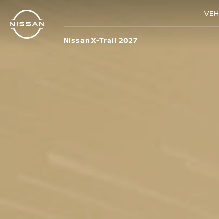
Ir
VEH
al
contenido
Nissan X-Trail 2027
principal