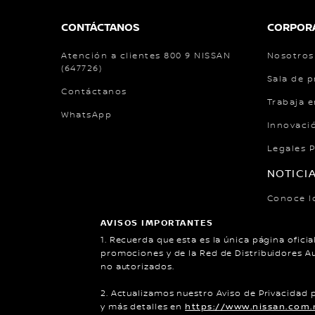
CONTÁCTANOS
CORPOR
Atención a clientes 800 9 NISSAN
Nosotros
(647726)
Sala de 
Contáctanos
Trabaja e
WhatsApp
Innovaci
Legales 
NOTICI
Conoce l
Nissan.
AVISOS IMPORTANTES
Noticias
1. Recuerda que esta es la única página oficia
promociones y de la Red de Distribuidores A
no autorizados.
Mapa del Sitio
Política de Integridad
Llama
2. Actualizamos nuestro Aviso de Privacidad 
y más detalles en
https://www.nissan.com.m