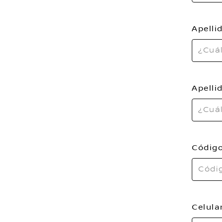
Apelli
Apelli
Código
Celula