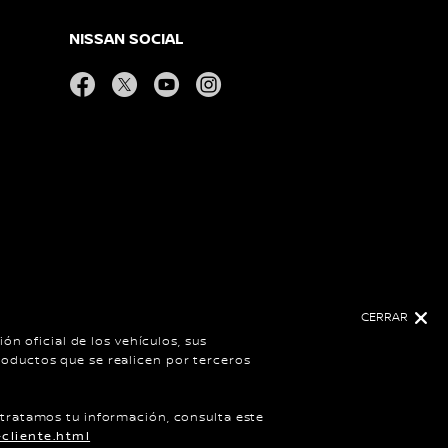
NISSAN SOCIAL
facebook
twitter
youtube
instagram
CERRAR
ón oficial de los vehículos, sus
oductos que se realicen por terceros
6
 tratamos tu información, consulta este
cliente.html