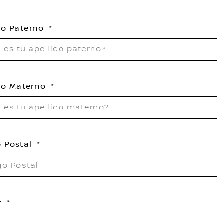
do Paterno
do Materno
 Postal
r