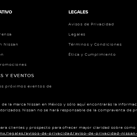
ATIVO
LEGALES
Avisos de Privacidad
prensa
Legales
n Nissan
Términos y Condiciones
ón
Ética y Cumplimiento
Promociones
AS Y EVENTOS
os próximos eventos de
 y Promociones
l de la marca Nissan en México y sólo aquí encontrarás la informaci
utorizados. Nissan no se hará responsable de la compraventa de pr
dos a Revisión
Nissan Global
© Nissan 202
para clientes y prospecto para ofrecer mayor claridad sobre como
x/legales/avisos-de-privacidad/aviso-de-privacidad-nissan-