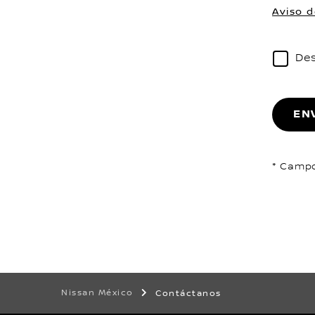
Aviso d
Des
EN
* Campo
Nissan México
Contáctanos