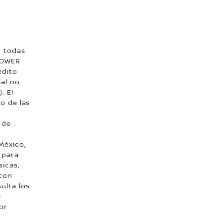
n todas
-POWER
édito
ial no
. El
to de las
 de
o
México,
a para
sicas,
 con
ulta los
s
or