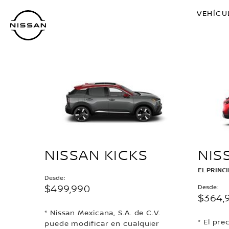
Ir
VEHÍCU
al
contenido
principal
NISSAN KICKS
NIS
EL PRINC
Desde:
$499,990
Desde:
$364,
* Nissan Mexicana, S.A. de C.V.
* El pre
puede modificar en cualquier