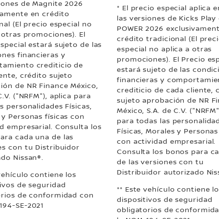
siones de Magnite 2026
* El precio especial aplica 
vamente en crédito
las versiones de Kicks Play
nal (El precio especial no
POWER 2026 exclusivament
 otras promociones). El
crédito tradicional (El prec
special estará sujeto de las
especial no aplica a otras
ones financieras y
promociones). El Precio esp
amiento crediticio de
estará sujeto de las condic
ente, crédito sujeto
financieras y comportamie
ión de NR Finance México,
crediticio de cada cliente, 
C.V. ("NRFM"), aplica para
sujeto aprobación de NR F
s personalidades Físicas,
México, S.A. de C.V. ("NRFM"
 y Personas físicas con
para todas las personalida
ad empresarial. Consulta los
Físicas, Morales y Personas 
ara cada una de las
con actividad empresarial.
es con tu Distribuidor
Consulta los bonos para c
ado Nissan®.
de las versiones con tu
Distribuidor autorizado Nis
vehículo contiene los
tivos de seguridad
** Este vehículo contiene l
orios de conformidad con
dispositivos de seguridad
194-SE-2021
obligatorios de conformid