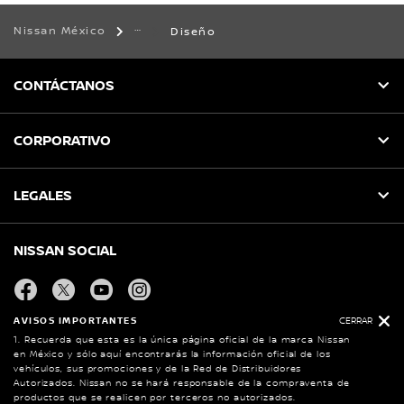
Nissan México
Diseño
CONTÁCTANOS
CORPORATIVO
LEGALES
NISSAN SOCIAL
facebook
twitter
youtube
instagram
AVISOS IMPORTANTES
CERRAR
1. Recuerda que esta es la única página oficial de la marca Nissan
Mapa del Sitio
en México y sólo aquí encontrarás la información oficial de los
vehículos, sus promociones y de la Red de Distribuidores
Política de Integridad
Autorizados. Nissan no se hará responsable de la compraventa de
productos que se realicen por terceros no autorizados.
Llamados a Revisión