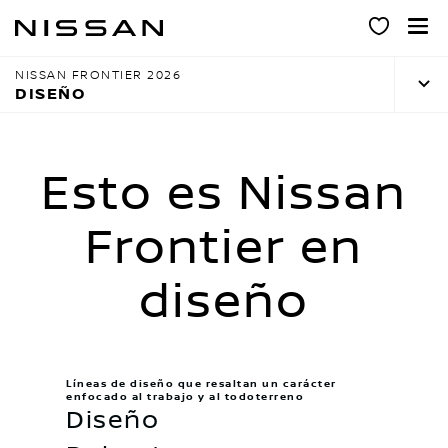
Ir
al
contenido
NISSAN FRONTIER 2026
principal
DISEÑO
Esto es Nissan
Frontier en
diseño
Líneas de diseño que resaltan un carácter
enfocado al trabajo y al todoterreno
Diseño