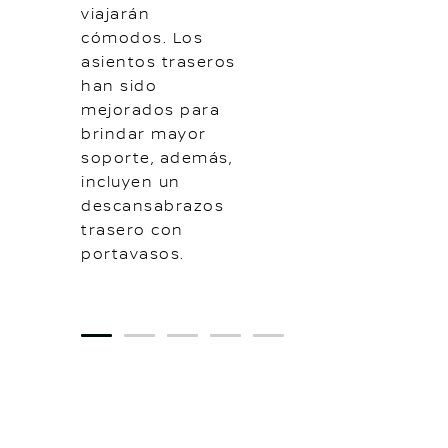
viajarán
cómodos. Los
asientos traseros
han sido
mejorados para
brindar mayor
soporte, además,
incluyen un
descansabrazos
trasero con
portavasos.
1
2
3
4
5