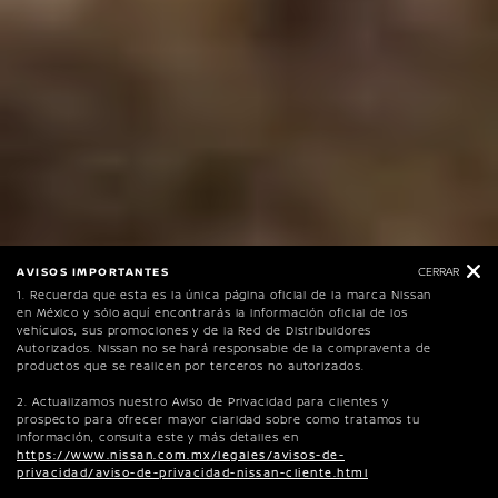
AVISOS IMPORTANTES
CERRAR
1. Recuerda que esta es la única página oficial de la marca Nissan
en México y sólo aquí encontrarás la información oficial de los
vehículos, sus promociones y de la Red de Distribuidores
Autorizados. Nissan no se hará responsable de la compraventa de
productos que se realicen por terceros no autorizados.
2. Actualizamos nuestro Aviso de Privacidad para clientes y
Una Pickup PRO de verdad Hecha en México
prospecto para ofrecer mayor claridad sobre como tratamos tu
Esto es Nissan Frontier
información, consulta este y más detalles en
https://www.nissan.com.mx/legales/avisos-de-
privacidad/aviso-de-privacidad-nissan-cliente.html
PRUEBA DE MANEJO
INVENTARIO
LOCALIZA TU DISTRIBUIDOR