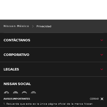
Nissan México
Privacidad
CONTÁCTANOS
CORPORATIVO
LEGALES
NISSAN SOCIAL
facebook
twitter
youtube
instagram
AVISOS IMPORTANTES
CERRAR
1. Recuerda que esta es la única página oficial de la marca Nissan