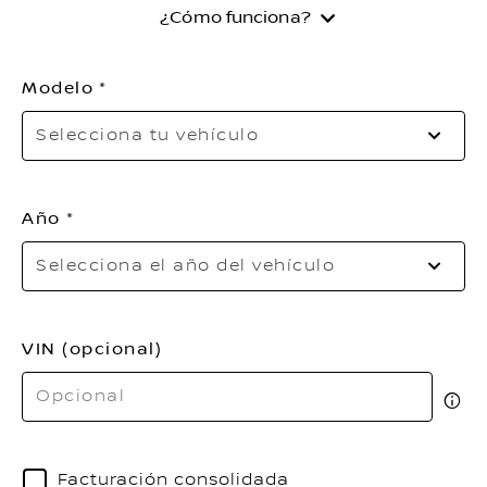
¿Cómo funciona?
Modelo
Se
Selecciona tu vehículo
tu
ve
Año
Se
Selecciona el año del vehículo
el
a
de
VIN (opcional)
ve
Facturación consolidada