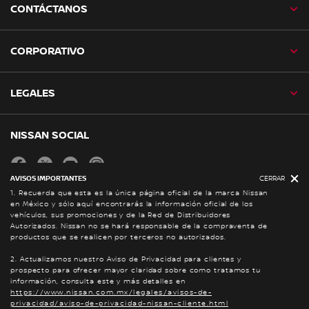
CONTÁCTANOS
CORPORATIVO
LEGALES
NISSAN SOCIAL
facebook
twitter
youtube
instagram
AVISOS IMPORTANTES
CERRAR
1. Recuerda que esta es la única página oficial de la marca Nissan
en México y sólo aquí encontrarás la información oficial de los
Mapa del Sitio
vehículos, sus promociones y de la Red de Distribuidores
Política de Integridad
Autorizados. Nissan no se hará responsable de la compraventa de
productos que se realicen por terceros no autorizados.
Llamados a Revisión
2. Actualizamos nuestro Aviso de Privacidad para clientes y
prospecto para ofrecer mayor claridad sobre como tratamos tu
información, consulta este y más detalles en
Nissan Global
https://www.nissan.com.mx/legales/avisos-de-
© Nissan 2026
privacidad/aviso-de-privacidad-nissan-cliente.html