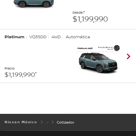
Desde:
$1,199,990
Platinum
VQ35DD
4WD
Automática
Precio
$1,199,990
Nissan México
Cotizador