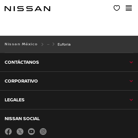
Ir
al
contenido
principal
Nissan México
Euforia
CONTÁCTANOS
CORPORATIVO
LEGALES
NISSAN SOCIAL
facebook
twitter
youtube
instagram