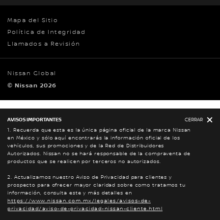
Mapa del Sitio
Política de Integridad
Llamados a Revisión
Nissan Global
© Nissan 2026
AVISOS IMPORTANTES
CERRAR
1. Recuerda que esta es la única página oficial de la marca Nissan
en México y sólo aquí encontrarás la información oficial de los
vehículos, sus promociones y de la Red de Distribuidores
Autorizados. Nissan no se hará responsable de la compraventa de
productos que se realicen por terceros no autorizados.
2. Actualizamos nuestro Aviso de Privacidad para clientes y
prospecto para ofrecer mayor claridad sobre como tratamos tu
información, consulta este y más detalles en
https://www.nissan.com.mx/legales/avisos-de-
privacidad/aviso-de-privacidad-nissan-cliente.html
SERVICIO
DISTRIBUIDORES
COTÍZALO