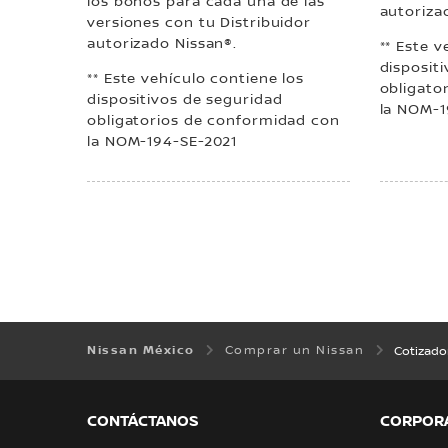
los bonos para cada una de las
autoriza
versiones con tu Distribuidor
autorizado Nissan®.
** Este v
disposit
** Este vehículo contiene los
obligato
dispositivos de seguridad
la NOM-1
obligatorios de conformidad con
la NOM-194-SE-2021
Nissan México
Comprar un Nissan
Cotizado
CONTÁCTANOS
CORPOR