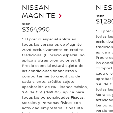
NISSAN
NISS
MAGNITE
Desde:
$1,28
Desde:
$364,990
* El prec
todas la
* El precio especial aplica en
exclusiv
todas las versiones de Magnite
tradicion
2026 exclusivamente en crédito
aplica a 
tradicional (El precio especial no
Precio e
aplica a otras promociones). El
las condi
Precio especial estará sujeto de
comporta
las condiciones financieras y
cada clie
comportamiento crediticio de
aprobaci
cada cliente, crédito sujeto
S.A. de C
aprobación de NR Finance México,
todas las
S.A. de C.V. ("NRFM"), aplica para
Morales 
todas las personalidades Físicas,
activida
Morales y Personas físicas con
los bono
actividad empresarial. Consulta
versione