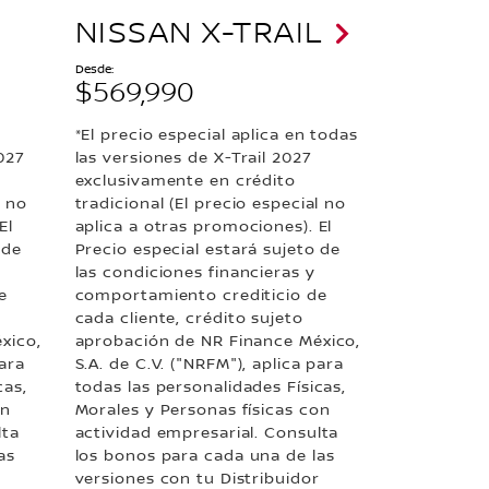
NISSAN X-TRAIL
Desde:
$569,990
*El precio especial aplica en todas
027
las versiones de X-Trail 2027
exclusivamente en crédito
l no
tradicional (El precio especial no
El
aplica a otras promociones). El
 de
Precio especial estará sujeto de
las condiciones financieras y
e
comportamiento crediticio de
cada cliente, crédito sujeto
xico,
aprobación de NR Finance México,
para
S.A. de C.V. ("NRFM"), aplica para
cas,
todas las personalidades Físicas,
on
Morales y Personas físicas con
lta
actividad empresarial. Consulta
as
los bonos para cada una de las
r
versiones con tu Distribuidor