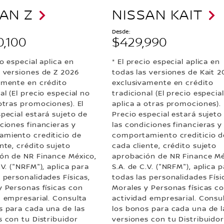
AN Z
NISSAN KAIT
Desde:
0,100
$429,990
io especial aplica en
* El precio especial aplica en
s versiones de Z 2026
todas las versiones de Kait 2
amente en crédito
exclusivamente en crédito
al (El precio especial no
tradicional (El precio especia
otras promociones). El
aplica a otras promociones). 
special estará sujeto de
Precio especial estará sujeto
ciones financieras y
las condiciones financieras y
miento crediticio de
comportamiento crediticio d
nte, crédito sujeto
cada cliente, crédito sujeto
ón de NR Finance México,
aprobación de NR Finance Mé
.V. ("NRFM"), aplica para
S.A. de C.V. ("NRFM"), aplica 
 personalidades Físicas,
todas las personalidades Físi
y Personas físicas con
Morales y Personas físicas c
d empresarial. Consulta
actividad empresarial. Consu
s para cada una de las
los bonos para cada una de l
s con tu Distribuidor
versiones con tu Distribuido