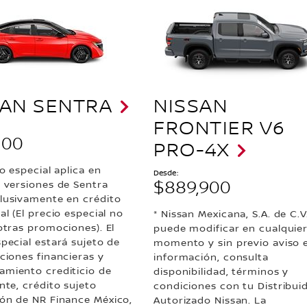
SAN SENTRA
NISSAN
FRONTIER V6
100
PRO-4X
io especial aplica en
Desde:
$889,900
s versiones de Sentra
lusivamente en crédito
al (El precio especial no
* Nissan Mexicana, S.A. de C.V
otras promociones). El
puede modificar en cualquie
special estará sujeto de
momento y sin previo aviso 
ciones financieras y
información, consulta
miento crediticio de
disponibilidad, términos y
nte, crédito sujeto
condiciones con tu Distribui
ón de NR Finance México,
Autorizado Nissan. La