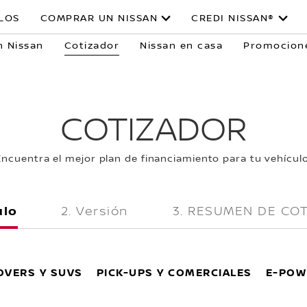
LOS
COMPRAR UN NISSAN
CREDI NISSAN®
 Nissan
Cotizador
Nissan en casa
Promocion
COTIZADOR
Encuentra el mejor plan de financiamiento para tu vehículo
ulo
Versión
RESUMEN DE COT
VERS Y SUVS
PICK-UPS Y COMERCIALES
E-POW