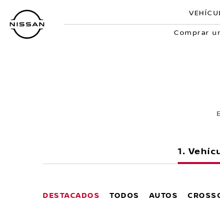
Ir
VEHÍCU
al
contenido
Comprar un
principal
Vehíc
DESTACADOS
TODOS
AUTOS
CROSSO