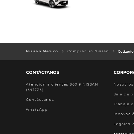
Nissan México
Comprar un Nissan
Cotizado
CONTÁCTANOS
CORPOR
Atención a clientes 800 9 NISSAN
Nosotros
(647726)
Sala de 
Contáctanos
Trabaja e
WhatsApp
Innovaci
Legales 