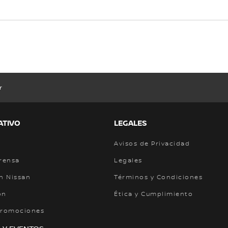
r
ATIVO
LEGALES
Avisos de Privacidad
prensa
Legales
n Nissan
Términos y Condiciones
ón
Ética y Cumplimiento
Promociones