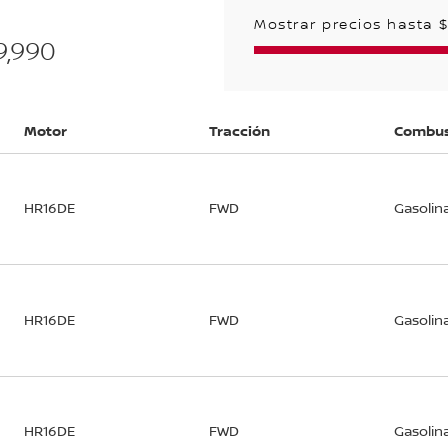
Mostrar precios hasta 
9,990
Motor
Tracción
Combus
HR16DE
FWD
Gasolin
HR16DE
FWD
Gasolin
HR16DE
FWD
Gasolin