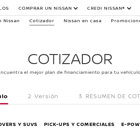
LOS
COMPRAR UN NISSAN
CREDI NISSAN®
 Nissan
Cotizador
Nissan en casa
Promocion
COTIZADOR
Encuentra el mejor plan de financiamiento para tu vehículo
ulo
Versión
RESUMEN DE COT
VERS Y SUVS
PICK-UPS Y COMERCIALES
E-POW