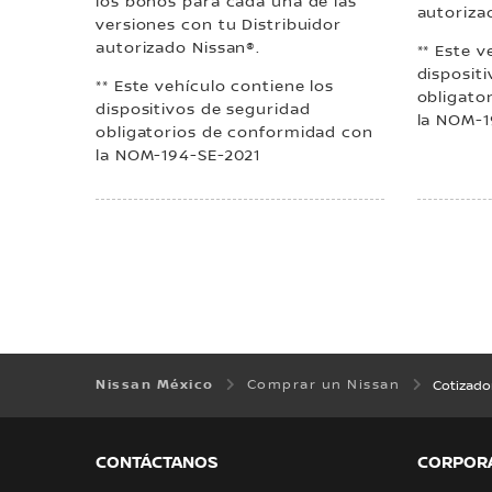
los bonos para cada una de las
autoriza
versiones con tu Distribuidor
autorizado Nissan®.
** Este v
disposit
** Este vehículo contiene los
obligato
dispositivos de seguridad
la NOM-1
obligatorios de conformidad con
la NOM-194-SE-2021
Nissan México
Comprar un Nissan
Cotizado
CONTÁCTANOS
CORPOR