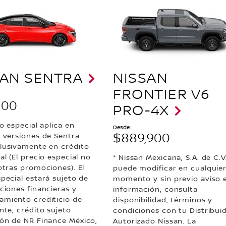
SAN SENTRA
NISSAN
FRONTIER V6
100
PRO-4X
io especial aplica en
Desde:
$889,900
s versiones de Sentra
lusivamente en crédito
al (El precio especial no
* Nissan Mexicana, S.A. de C.V
otras promociones). El
puede modificar en cualquie
special estará sujeto de
momento y sin previo aviso 
ciones financieras y
información, consulta
miento crediticio de
disponibilidad, términos y
nte, crédito sujeto
condiciones con tu Distribui
ón de NR Finance México,
Autorizado Nissan. La