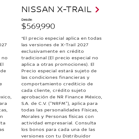
NISSAN X-TRAIL
Desde:
$569,990
*El precio especial aplica en todas
027
las versiones de X-Trail 2027
exclusivamente en crédito
l no
tradicional (El precio especial no
El
aplica a otras promociones). El
 de
Precio especial estará sujeto de
las condiciones financieras y
e
comportamiento crediticio de
cada cliente, crédito sujeto
xico,
aprobación de NR Finance México,
para
S.A. de C.V. ("NRFM"), aplica para
cas,
todas las personalidades Físicas,
on
Morales y Personas físicas con
lta
actividad empresarial. Consulta
as
los bonos para cada una de las
r
versiones con tu Distribuidor