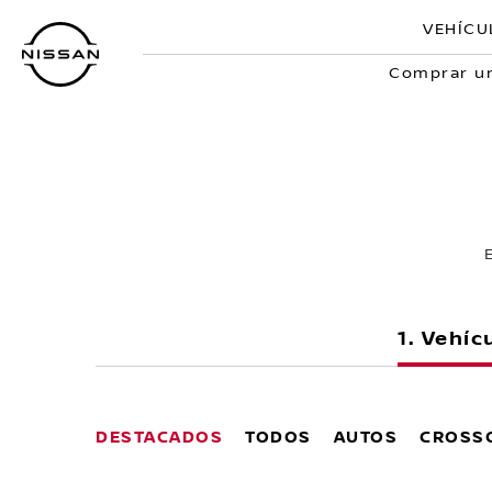
Ir
VEHÍCU
al
contenido
Comprar un
principal
Vehíc
DESTACADOS
TODOS
AUTOS
CROSSO