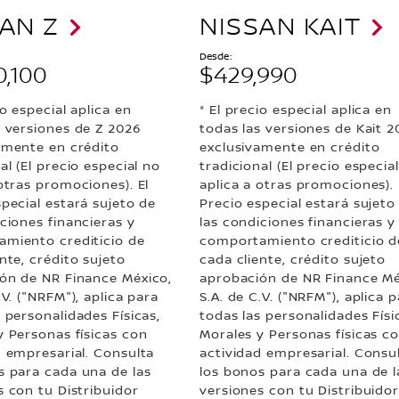
AN Z
NISSAN KAIT
Desde:
0,100
$429,990
io especial aplica en
* El precio especial aplica en
s versiones de Z 2026
todas las versiones de Kait 2
amente en crédito
exclusivamente en crédito
al (El precio especial no
tradicional (El precio especia
otras promociones). El
aplica a otras promociones). 
special estará sujeto de
Precio especial estará sujeto
ciones financieras y
las condiciones financieras y
miento crediticio de
comportamiento crediticio d
nte, crédito sujeto
cada cliente, crédito sujeto
ón de NR Finance México,
aprobación de NR Finance Mé
.V. ("NRFM"), aplica para
S.A. de C.V. ("NRFM"), aplica 
 personalidades Físicas,
todas las personalidades Físi
y Personas físicas con
Morales y Personas físicas c
d empresarial. Consulta
actividad empresarial. Consu
s para cada una de las
los bonos para cada una de l
s con tu Distribuidor
versiones con tu Distribuido