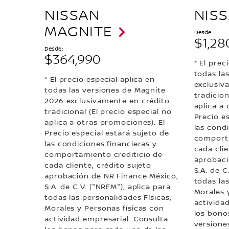
NISSAN
NISS
MAGNITE
Desde:
$1,28
Desde:
$364,990
* El prec
todas la
* El precio especial aplica en
exclusiv
todas las versiones de Magnite
tradicion
2026 exclusivamente en crédito
aplica a 
tradicional (El precio especial no
Precio e
aplica a otras promociones). El
las condi
Precio especial estará sujeto de
comporta
las condiciones financieras y
cada clie
comportamiento crediticio de
aprobaci
cada cliente, crédito sujeto
S.A. de C
aprobación de NR Finance México,
todas las
S.A. de C.V. ("NRFM"), aplica para
Morales 
todas las personalidades Físicas,
activida
Morales y Personas físicas con
los bono
actividad empresarial. Consulta
versione