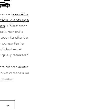
con el
servicio
ción y entrega
san
. Sólo tienes
eccionar esta
hacer tu cita de
y consultar la
bilidad en el
r que prefieras.*
para clientes dentro
 5 km cercana a un
tribuidor.
Selecciona