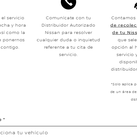
 el servicio
Comunícate con tu
Contamos 
echa y hora
Distribuidor Autorizado
de recolec
así como la
Nissan para resolver
de tu Nis
e ponernos
cualquier duda o inquietud
que sel
contigo.
referente a tu cita de
opción al 
servicio.
servicio 
disponi
distribuido
*Solo aplica 
de un área de
dis
o
ciona tu vehículo