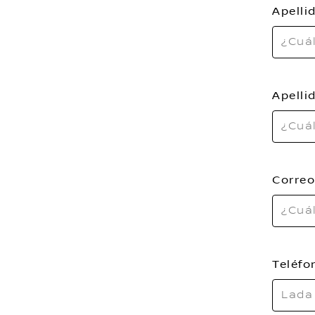
Apelli
Apelli
Correo
Teléf