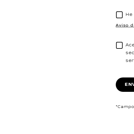
He 
Aviso d
Ace
sec
ser
EN
*Campos