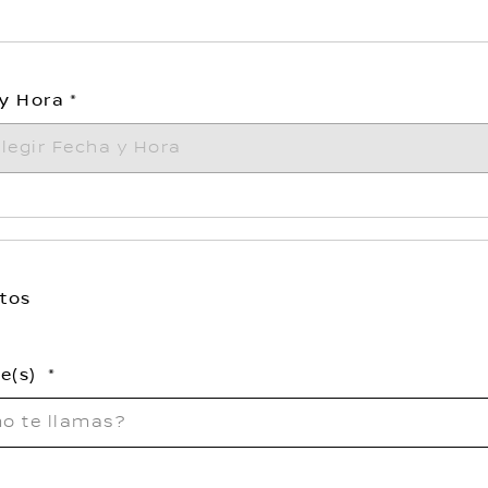
y Hora
tos
e(s)