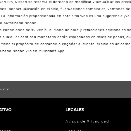
en IVA, Nissan se reserva el derecho de modificar y actualizar los preci
des (por actualización en el sitio, fluctuaciones cambiarias, ventanas d
). La información proporcionada en este sitio web es una sugerencia y/o
or Autorizado Nissan.
as condiciones de su vehículo. Mano de obra y refacciones adicionales no
o cualquier cantidad monetaria están expresados en miles de pesos, cual
 tiene el propósito de confundir o engañar al cliente, el sitio es únicame
orizado Nissan y/o en MiNissan® App.
vicio
ATIVO
LEGALES
Avisos de Privacidad