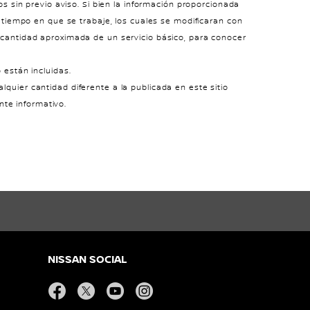
os sin previo aviso. Si bien la información proporcionada
e tiempo en que se trabaje, los cuales se modificaran con
 cantidad aproximada de un servicio básico, para conocer
 están incluidas.
quier cantidad diferente a la publicada en este sitio
nte informativo.
NISSAN SOCIAL
facebook
twitter
youtube
instagram