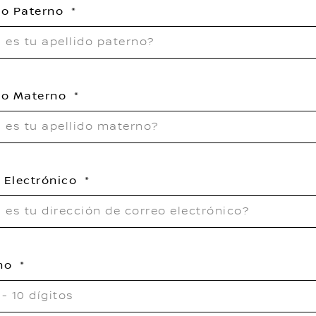
do Paterno
do Materno
 Electrónico
ono