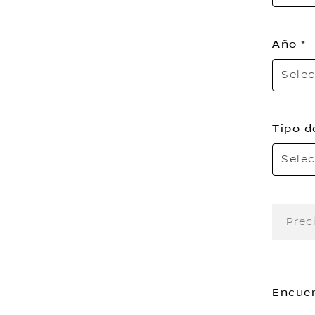
Año
Selec
Tipo d
Selec
Prec
Encuen