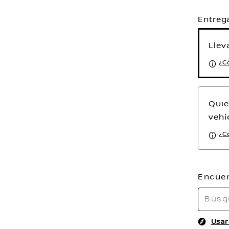
Entreg
Llev
¿C
Quie
vehí
¿C
Encuen
Usar