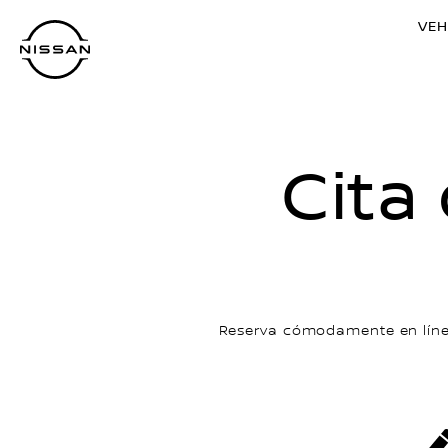
Ir
VEH
al
contenido
principal
Cita
Reserva cómodamente en línea