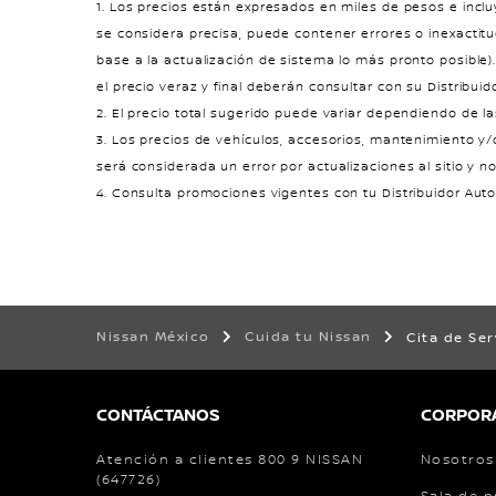
1. Los precios están expresados en miles de pesos e incluy
se considera precisa, puede contener errores o inexactitu
base a la actualización de sistema lo más pronto posible
el precio veraz y final deberán consultar con su Distribuid
2. El precio total sugerido puede variar dependiendo de l
3. Los precios de vehículos, accesorios, mantenimiento y/
será considerada un error por actualizaciones al sitio y no
4. Consulta promociones vigentes con tu Distribuidor Aut
Nissan México
Cuida tu Nissan
Cita de Ser
CONTÁCTANOS
CORPOR
Atención a clientes 800 9 NISSAN
Nosotros
(647726)