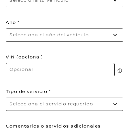
Selecciona tu vehículo
tu
veh
Año
Se
Selecciona el año del vehículo
el
añ
del
veh
VIN (opcional)
Tipo de servicio
Se
Selecciona el servicio requerido
el
ser
re
Comentarios o servicios adicionales